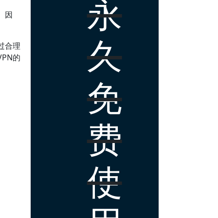
永
。因
。
久
过合理
PN的
免
费
使