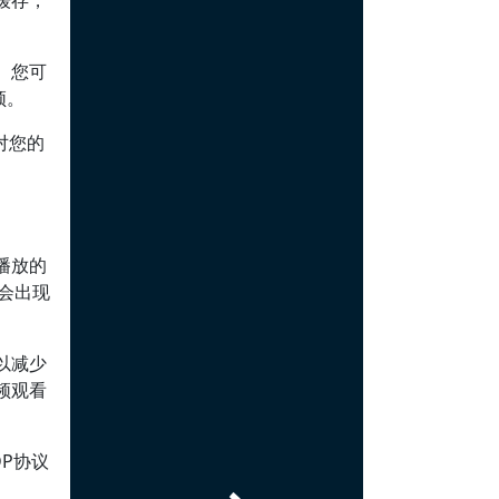
缓存，
。您可
频。
对您的
播放的
会出现
以减少
频观看
P协议