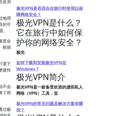
还是浏
极光VPN是否适合在旅行时使用以保
障网络安全？
过地理
极光VPN是什么？
容的可
它在旅行中如何保
问题。
护你的网络安全？
速度会
。根据
极光
如何下载和安装极光VPN在
只需下
Windows？
便捷性
极光VPN简介
动不会
极光VPN是一款备受欢迎的虚拟私人
障了用
网络（VPN）工具，旨
极光VPN的常见问题及解决方案有哪
通过极
些？
PN无