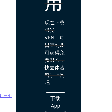
用
现在下载
极光
VPN，每
日签到即
可获得免
费时长，
快去体验
科学上网
吧！
后一个
下载
App