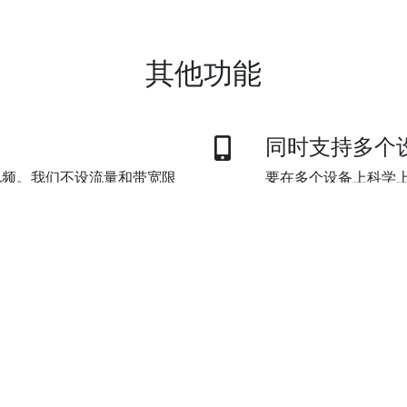
其他功能
同时支持多个
视频。我们不设流量和带宽限
要在多个设备上科学上
资料，爱怎么看就怎么看。
啦。默认套餐可同时
科学上网爬梯
l)，微信支付，支付宝和银联。
极光VPN独创的数据
限制访问全球互联网