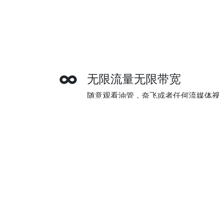
无限流量无限带宽
随意观看油管，奈飞或者任何流媒体
制。追美剧，看油管，或是上谷歌查
多种付款方式
极光VPN支持信用卡，贝宝(Paypa