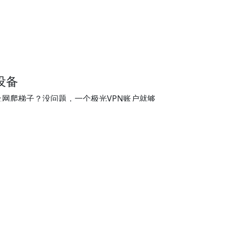
设备
网爬梯子？没问题，一个极光VPN账户就够
支持3个设备，您可以无限增购更多设备。
子翻墙
加密和传输协议让你轻松过翻墙，科学上网。无
。