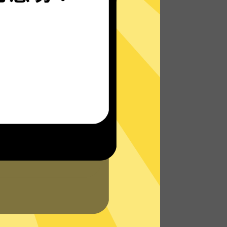
极光VPN的自研发通信协议，使您无论是在
路上还是沙发上，都能轻松无限制访问全球
网络，体验真正的极速网络。
了解更多极光VPN特点