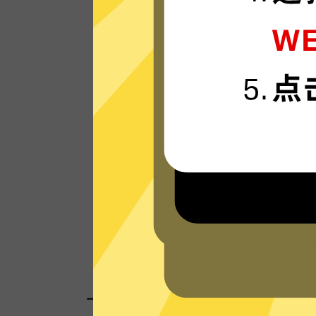
极光VPN的服务器使用更新一代的”闪连“连
技术，只为速度而生，可轻松支持4K流媒
体。
看看其他人的评价
一键连接，无需任何繁